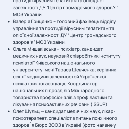
протидії вірусним гепатитам та опіоїдної
залежності ДУ “Центр громадського здоровʼя”
МОЗ України.
Валерія Гриценко – головний фахівець відділу
управління та протидії вірусним гепатитам та
опіоїдної залежності ДУ “Центр громадського
здоровʼя” МОЗ України.
Ольга Мишаківська – психіатр, кандидат
медичних наук, науковий співробітник Інституту
психіатрії Київського національного
університету імені Тараса Шевченка; керівник
секції медицини залежностей Української
психіатричної асоціації; Координатор
національних підрозділів Міжнародного
товариства професіоналів з профілактики та
лікування психоактивних речовин (ISSUP).
Олег Шульц — кандидат медичних наук, лікар-
психотерапевт, спеціаліст з питань психічного
здоров`я Бюро ВООЗ в Україні (фото наявне у