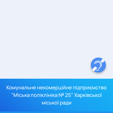
Комунальне некомерційне підприємство
"Міська поліклініка № 25" Харківської
міської ради