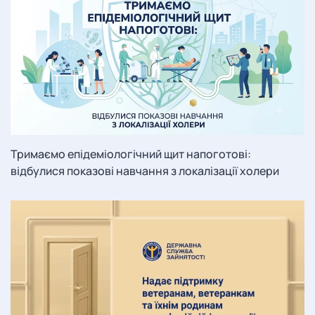
Тримаємо епідеміологічний щит напоготові:
відбулися показові навчання з локалізації холери