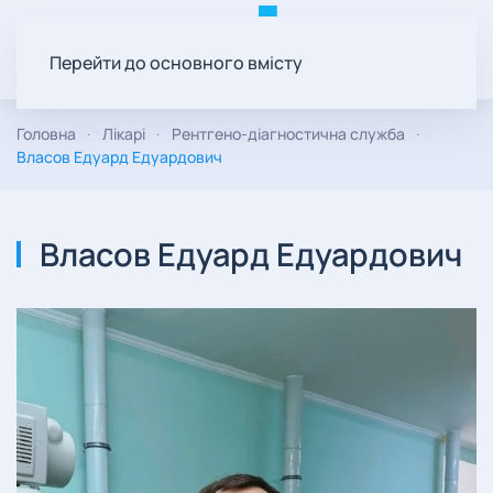
Перейти до основного вмісту
Головна
Лікарі
Рентгено-діагностична служба
Власов Едуард Едуардович
Власов Едуард Едуардович