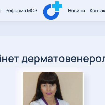
и
Реформа МОЗ
Новини
Конта
інет дерматовенеро