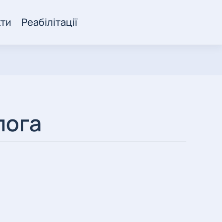
кти
Реабілітації
лога