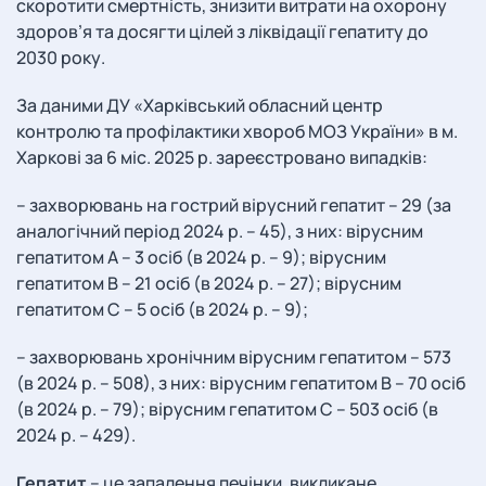
скоротити смертність, знизити витрати на охорону
здоров’я та досягти цілей з ліквідації гепатиту до
2030 року.
За даними ДУ «Харківський обласний центр
контролю та профілактики хвороб МОЗ України» в м.
Харкові за 6 міс. 2025 р. зареєстровано випадків:
– захворювань на гострий вірусний гепатит – 29 (за
аналогічний період 2024 р. – 45), з них: вірусним
гепатитом А – 3 осіб (в 2024 р. – 9); вірусним
гепатитом В – 21 осіб (в 2024 р. – 27); вірусним
гепатитом С – 5 осіб (в 2024 р. – 9);
– захворювань хронічним вірусним гепатитом – 573
(в 2024 р. – 508), з них: вірусним гепатитом В – 70 осіб
(в 2024 р. – 79); вірусним гепатитом С – 503 осіб (в
2024 р. – 429).
Гепатит
– це запалення печінки, викликане,