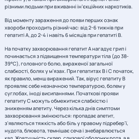
різними людьми при вживанні ін’єкційних наркотиків.
Від моменту зараження до появи перших ознак
хвороби проходить різний час: від 2-6 тижнів при
гепатиті А, до 2-4 і навіть 6 місяців при гепатиті В.
На початку захворювання гепатит А нагадує грип і
починається з підвищення температури тіла (до 38-
39°С), головного болю, вираженої загальної
слабкості, болях у м’язах. При гепатитах B і С початок,
як правило, менш виражений. Так, вірус гепатиту В
проявляє себе незначною температурою, болем у
суглобах, іноді висипаннями. Початкові прояви
гепатиту С можуть обмежитися слабкістю і
зниженням апетиту. Через кілька днів симптоми
захворювання змінюються: пропадає апетит,
з’являються тяжкість або біль у правому підребер’ї,
нудота, блювота, темнішає сеча і знебарвлюється
кал. Жовтушність склер, слизової оболонки рота, а в