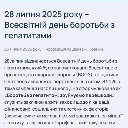
28 липня 2025 року –
Всесвітній день боротьби з
гепатитами
25 Липня 2025 року
|
Інформація пацієнтам
,
Новини
28 липня відзначається Всесвітній день боротьби з
гепатитами, який було започатковано Всесвітньою
організацією охорони здоров’я (ВООЗ) з ініціативи
Світового альянсу по боротьбі з гепатитом. В 2025 р.
тема кампанії з нагоди цього Дня сформульована як
«Боротьба з гепатитом: зруйнуємо перешкоди»
і
служить закликом вжити заходи щодо ліквідації
фінансових, соціальних та системних факторів
(включаючи стигматизацію), які заважають елімінації
гепатиту та ефективної профілактики раку печінки.