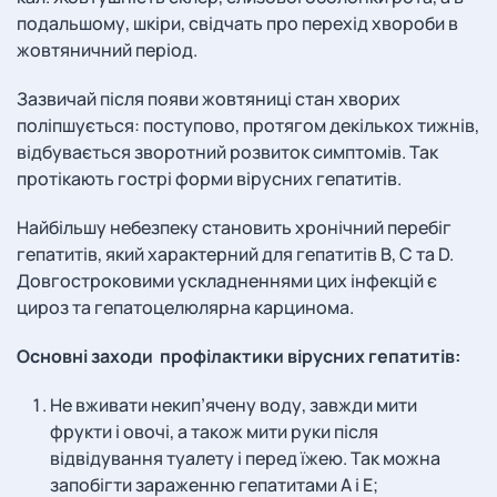
подальшому, шкіри, свідчать про перехід хвороби в
жовтяничний період.
Зазвичай після появи жовтяниці стан хворих
поліпшується: поступово, протягом декількох тижнів,
відбувається зворотний розвиток симптомів. Так
протікають гострі форми вірусних гепатитів.
Найбільшу небезпеку становить хронічний перебіг
гепатитів, який характерний для гепатитів B, C та D.
Довгостроковими ускладненнями цих інфекцій є
цироз та гепатоцелюлярна карцинома.
Основні заходи профілактики вірусних гепатитів:
Не вживати некип’ячену воду, завжди мити
фрукти і овочі, а також мити руки після
відвідування туалету і перед їжею. Так можна
запобігти зараженню гепатитами А і Е;