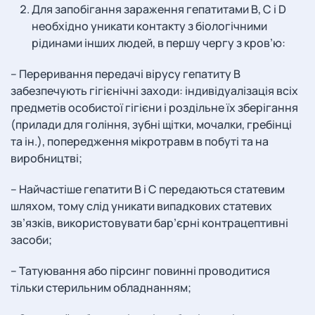
Для запобігання зараження гепатитами В, С і D
необхідно уникати контакту з біологічними
рідинами інших людей, в першу чергу з кров’ю:
– Переривання передачі вірусу гепатиту В
забезпечують гігієнічні заходи: індивідуалізація всіх
предметів особистої гігієни і роздільне їх зберігання
(прилади для гоління, зубні щітки, мочалки, гребінці
та ін.), попередження мікротравм в побуті та на
виробництві;
– Найчастіше гепатити В і С передаються статевим
шляхом, тому слід уникати випадкових статевих
зв’язків, використовувати бар’єрні контрацептивні
засоби;
– Татуювання або пірсинг повинні проводитися
тільки стерильним обладнанням;