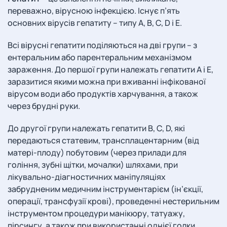
переважно, вірусною інфекцією. Існує п’ять
основних вірусів гепатиту – типу A, B, C, D і E.
Всі вірусні гепатити поділяються на дві групи – з
ентеральним або парентеральним механізмом
зараження. До першої групи належать гепатити А і Е,
заразитися якими можна при вживанні інфікованої
вірусом води або продуктів харчування, а також
через брудні руки.
До другої групи належать гепатити B, C, D, які
передаються статевим, трансплацентарним (від
матері-плоду) побутовим (через прилади для
гоління, зубні щітки, мочалки) шляхами, при
лікувально-діагностичних маніпуляціях
забрудненим медичним інструментарієм (ін’єкції,
операції, трансфузії крові), проведенні нестерильним
інструментом процедури манікюру, татуажу,
пірсингу, а також при використанні однієї голки