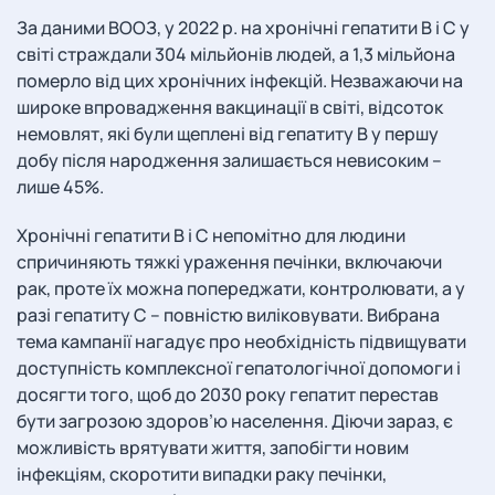
За даними ВООЗ, у 2022 р. на хронічні гепатити В і С у
світі страждали 304 мільйонів людей, а 1,3 мільйона
померло від цих хронічних інфекцій. Незважаючи на
широке впровадження вакцинації в світі, відсоток
немовлят, які були щеплені від гепатиту В у першу
добу після народження залишається невисоким –
лише 45%.
Хронічні гепатити В і С непомітно для людини
спричиняють тяжкі ураження печінки, включаючи
рак, проте їх можна попереджати, контролювати, а у
разі гепатиту С – повністю виліковувати. Вибрана
тема кампанії нагадує про необхідність підвищувати
доступність комплексної гепатологічної допомоги і
досягти того, щоб до 2030 року гепатит перестав
бути загрозою здоров’ю населення. Діючи зараз, є
можливість врятувати життя, запобігти новим
інфекціям, скоротити випадки раку печінки,